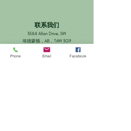
联系我们
3584 Allan Drive, SW
埃德蒙顿，AB，T6W 3G9
reception@alwaysdentalcare.ca
电话：780-757-4938
Phone
Email
Facebook
传真：780-757-4882
版权所有 2019© Always Dental Care。保
留所有权利。
营业时间
周日：休息
周一：休息
星期二：上午 9:00 - 下午 4:30
星期三：上午 11:00 - 下午 6:00