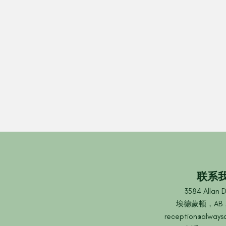
联系
3584 Allan D
埃德蒙顿，AB，
reception@always