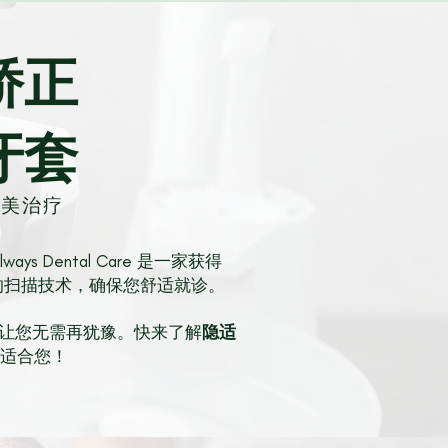
矫正
牙套
适美治疗
 Dental Care 是一家获得
备最新的扫描技术，确保您舒适就诊。
，让您无需再犹豫。快来了解
隐适
适合您！