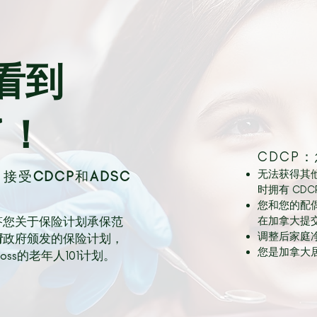
看到
了！
CDCP
无法获得其
，
接受
CDCP
和
ADSC
时拥有 CDCP
您和您的配
答您关于保险计划承保范
在加拿大提
调整后家庭净收
请
政府颁发的保险计划，
您是加拿大
oss的老年人101计划。